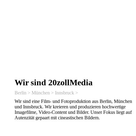
bekommen sie Foto- und Videoproduktion aus einer Hand.
Mehr Information zu unseren Leistungen finden Sie hier.
Leistungen
Wir sind 20zollMedia
Berlin > München > Innsbruck >
Wir sind eine Film- und Fotoproduktion aus Berlin, München
und Innsbruck. Wir kreieren und produzieren hochwertige
Imagefilme, Video-Content und Bilder. Unser Fokus liegt auf
Autenzität gepaart mit cineastischen Bildern.