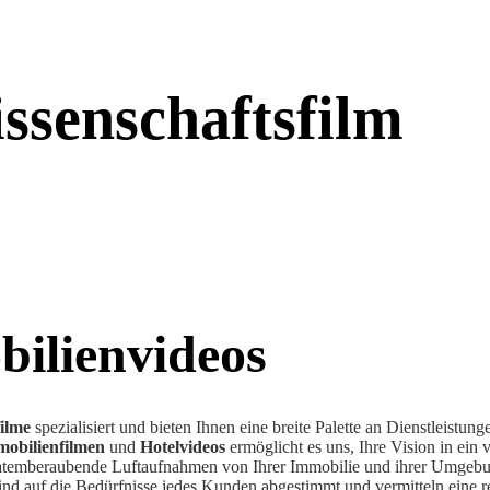
senschaftsfilm
bilienvideos
ilme
spezialisiert und bieten Ihnen eine breite Palette an Dienstleistun
obilienfilmen
und
Hotelvideos
ermöglicht es uns, Ihre Vision in ein 
 atemberaubende Luftaufnahmen von Ihrer Immobilie und ihrer Umgebun
d auf die Bedürfnisse jedes Kunden abgestimmt und vermitteln eine rea