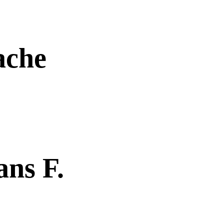
ache
ns F.