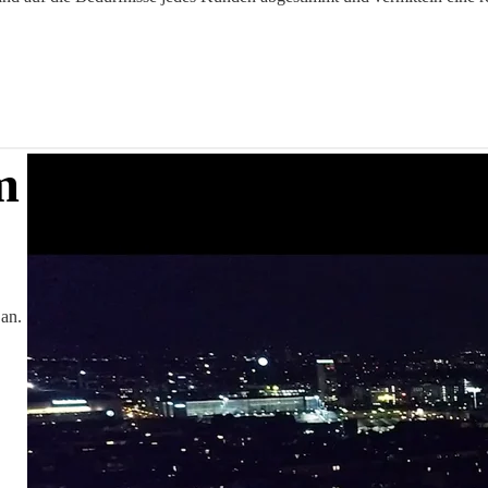
m
 an.