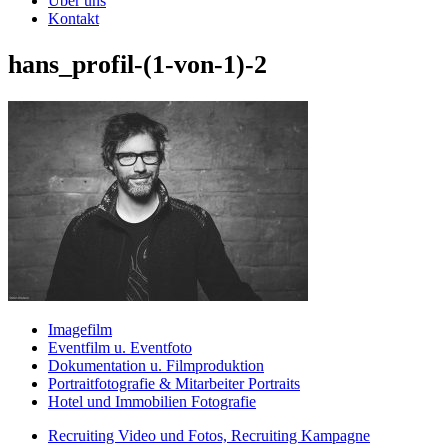
Über uns
Kontakt
hans_profil-(1-von-1)-2
Imagefilm
Eventfilm u. Eventfoto
Dokumentation u. Filmproduktion
Portraitfotografie & Mitarbeiter Portraits
Hotel und Immobilien Fotografie
Recruiting Video und Fotos, Recruiting Kampagne