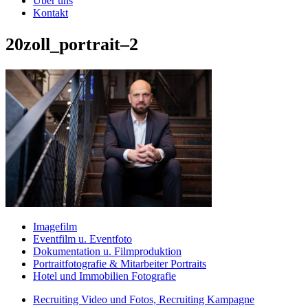
Über uns
Kontakt
20zoll_portrait–2
Imagefilm
Eventfilm u. Eventfoto
Dokumentation u. Filmproduktion
Portraitfotografie & Mitarbeiter Portraits
Hotel und Immobilien Fotografie
Recruiting Video und Fotos, Recruiting Kampagne