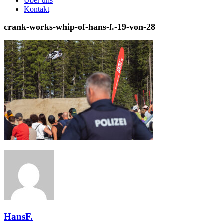
Über uns
Kontakt
crank-works-whip-of-hans-f.-19-von-28
HansF.