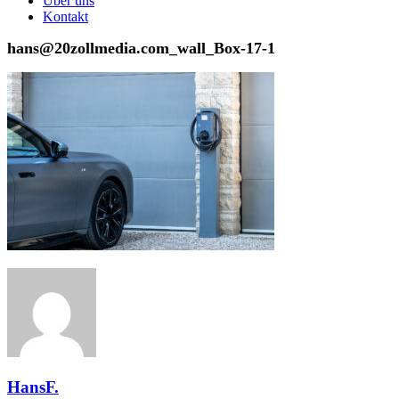
Über uns
Kontakt
hans@20zollmedia.com_wall_Box-17-1
HansF.